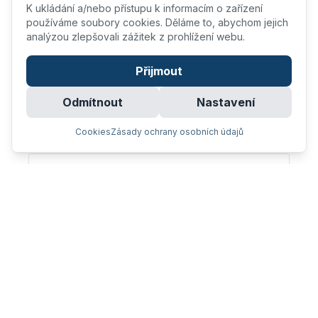
K ukládání a/nebo přístupu k informacím o zařízení
50 min
používáme soubory cookies. Děláme to, abychom jejich
1 100,-
analýzou zlepšovali zážitek z prohlížení webu.
Přijmout
Viscerální terapie
Odmítnout
Nastavení
50 min
1 100,-
Cookies
Zásady ochrany osobních údajů
Manuální terapie
50 min
1 100,-
Fyzio-pohotovost do 48h (termín mimo
prac. dobu)
50 min